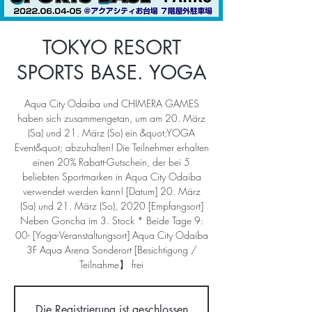
TOKYO RESORT
SPORTS BASE. YOGA
Aqua City Odaiba und CHIMERA GAMES
haben sich zusammengetan, um am 20. März
(Sa) und 21. März (So) ein &quot;YOGA
Event&quot; abzuhalten! Die Teilnehmer erhalten
einen 20% Rabatt-Gutschein, der bei 5
beliebten Sportmarken in Aqua City Odaiba
verwendet werden kann! [Datum] 20. März
(Sa) und 21. März (So), 2020 [Empfangsort]
Neben Goncha im 3. Stock * Beide Tage 9:
00- [Yoga-Veranstaltungsort] Aqua City Odaiba
3F Aqua Arena Sonderort [Besichtigung /
Teilnahme】 frei
Die Registrierung ist geschlossen