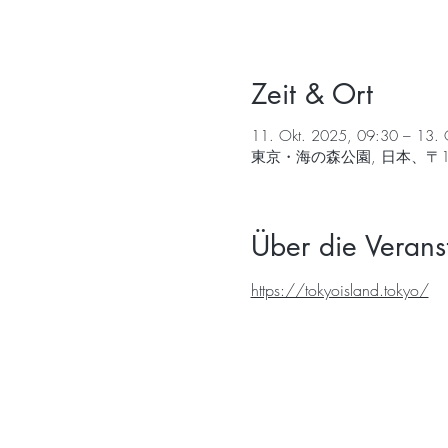
Zeit & Ort
11. Okt. 2025, 09:30 – 13. 
東京・海の森公園, 日本、〒1
Über die Verans
https://tokyoisland.tokyo/