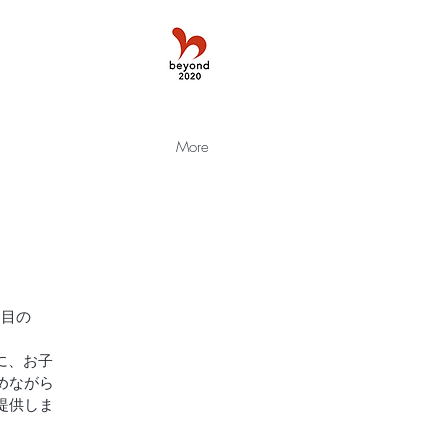
More
回目の
に、お子
めながら
提供しま