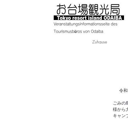
Veranstaltungsinformationsseite des
Tourismusbüros von Odaiba
Zuhause
令和
ごみの
様から
キャン