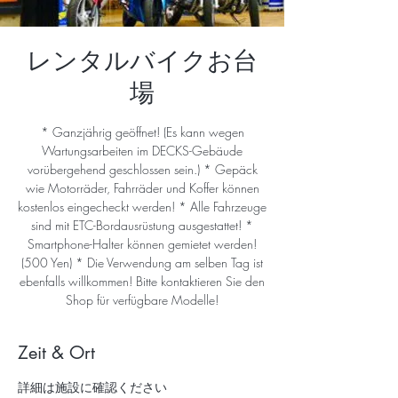
レンタルバイクお台
場
* Ganzjährig geöffnet! (Es kann wegen
Wartungsarbeiten im DECKS-Gebäude
vorübergehend geschlossen sein.) * Gepäck
wie Motorräder, Fahrräder und Koffer können
kostenlos eingecheckt werden! * Alle Fahrzeuge
sind mit ETC-Bordausrüstung ausgestattet! *
Smartphone-Halter können gemietet werden!
(500 Yen) * Die Verwendung am selben Tag ist
ebenfalls willkommen! Bitte kontaktieren Sie den
Shop für verfügbare Modelle!
Zeit & Ort
詳細は施設に確認ください