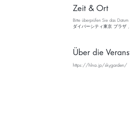
Zeit & Ort
Bitte überprüfen Sie das Datum 
ダイバーシティ東京 プラザ , Japan, 
Über die Verans
https://hlna.jp/skygarden/