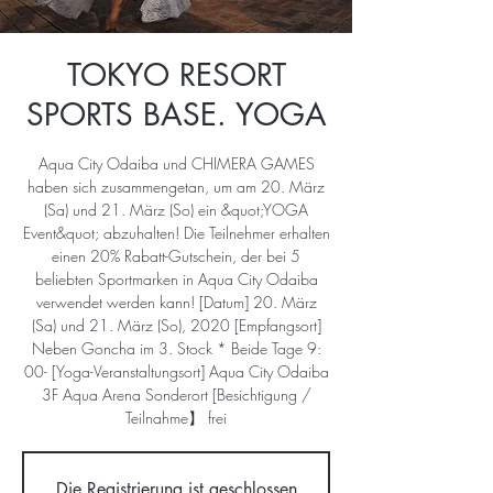
TOKYO RESORT
SPORTS BASE. YOGA
Aqua City Odaiba und CHIMERA GAMES
haben sich zusammengetan, um am 20. März
(Sa) und 21. März (So) ein &quot;YOGA
Event&quot; abzuhalten! Die Teilnehmer erhalten
einen 20% Rabatt-Gutschein, der bei 5
beliebten Sportmarken in Aqua City Odaiba
verwendet werden kann! [Datum] 20. März
(Sa) und 21. März (So), 2020 [Empfangsort]
Neben Goncha im 3. Stock * Beide Tage 9:
00- [Yoga-Veranstaltungsort] Aqua City Odaiba
3F Aqua Arena Sonderort [Besichtigung /
Teilnahme】 frei
Die Registrierung ist geschlossen