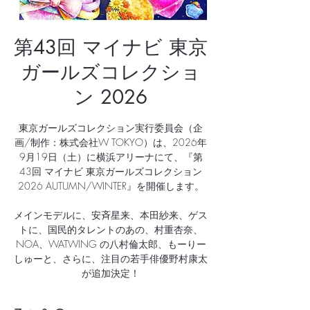
第43回 マイナビ 東京
ガールズコレクショ
ン 2026
東京ガールズコレクション実⾏委員会（企
画/制作：株式会社W TOKYO）は、2026年
9⽉19⽇（⼟）に横浜アリーナにて、『第
43回 マイナビ 東京ガールズコレクション
2026 AUTUMN/WINTER』を開催します。
メインモデルに、安⻫星来、本⽥紗来、ゲス
トに、国⺠的タレントのあの、村重杏奈、
NOA、WATWING の⼋村倫太郎、もーりー
しゅーと、さらに、注⽬の若⼿俳優野村康太
が追加決定！