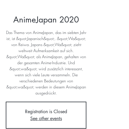
AnimeJapan 2020
Das Thema von AnimeJapan, das im siebten Jahr
ist, ist &quot;Japanisch&quot;. &quot;Wa&quot;
von Reiwa. Japans &quot;Wa&quot; zieht
weltweit Aufmerksamkeit auf sich.
&quot;Wa&quot; als AnimeJapan, gehalten von
der gesamten Anime-Industrie. Und
&quot;wa&quot; wird zusätzlich interessant,
wenn sich viele Leute versammeln. Die
verschiedenen Bedeutungen von
&quot;wa&quot; werden in diesem AnimeJapan
ausgedrückt.
Registration is Closed
See other events